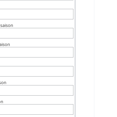
 saison
saison
ison
son