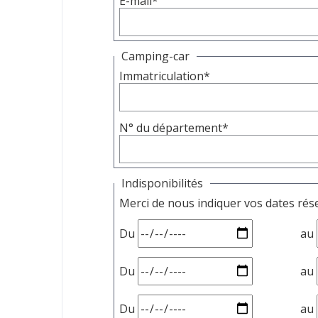
E-mail*
Camping-car
Immatriculation*
N° du département*
Indisponibilités
Merci de nous indiquer vos dates rése
Du
au
Du
au
Du
au