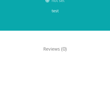
not set
test
(0)
Reviews