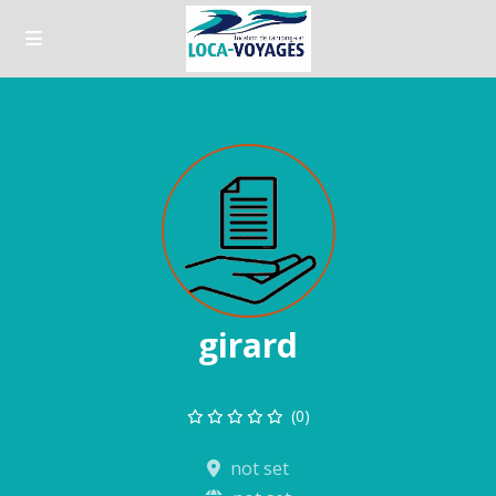
girard
(0)
not set