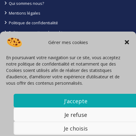
Qui sommes nous?
Mentions légales
Politique de confidentialité
Politique en matiere de cookies
Gérer mes cookies
Conditions générales
Contact
En poursuivant votre navigation sur ce site, vous acceptez
notre politique de confidentialité et notamment que des
La Roche Batiot 85110 Saint Prouant
Cookies soient utilisés afin de réaliser des statistiques
d’audience, d’améliorer votre expérience d’utilisateur et de
06 71 16 27 05
vous offrir des contenus personnalisés.
Inscription à l’Orias sous le N° 23004349
locavoyages@loca-voyages.com
J'accepte
Nous contacter
Je refuse
Je choisis
Copyright Loca Voyages. Tous droits réservés.