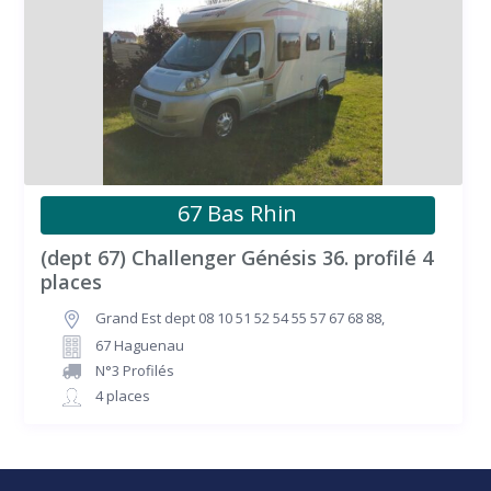
67 Bas Rhin
(dept 67) Challenger Génésis 36. profilé 4
places
Grand Est dept 08 10 51 52 54 55 57 67 68 88
,
67 Haguenau
N°3 Profilés
4 places