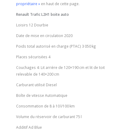
propriétaire »
en haut de cette page.
Renault Trafic L2H1 boite auto
Loisirs 12 Dourbie
Date de mise en circulation
2020
Poids total autorisé en charge (PTAC)
3 050 kg
Places sécurisées
4
Couchages
4: Lit arrière de
120×190 cm et
lit de toit
relevable de
140×200 cm
Carburant utilisé
Diesel
Boîte de vitesse
Automatique
Consommation
de 8 à 10 l/100 km
Volume du réservoir de carburant
75 l
Additif
Ad Blue