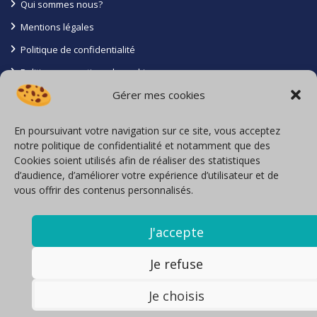
Qui sommes nous?
Mentions légales
Politique de confidentialité
Politique en matiere de cookies
Gérer mes cookies
Conditions générales
Contact
En poursuivant votre navigation sur ce site, vous acceptez
notre politique de confidentialité et notamment que des
La Roche Batiot 85110 Saint Prouant
Cookies soient utilisés afin de réaliser des statistiques
d’audience, d’améliorer votre expérience d’utilisateur et de
06 71 16 27 05
vous offrir des contenus personnalisés.
Inscription à l’Orias sous le N° 23004349
locavoyages@loca-voyages.com
J'accepte
Nous contacter
Je refuse
Je choisis
Copyright Loca Voyages. Tous droits réservés.