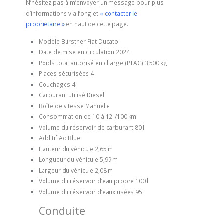
N’hésitez pas à m’envoyer un message pour plus
d’informations via l’onglet
« contacter le
propriétaire »
en haut de cette page.
Modèle
Bürstner Fiat Ducato
Date de mise en circulation
2024
Poids total autorisé en charge (PTAC)
3 500 kg
Places sécurisées
4
Couchages
4
Carburant utilisé
Diesel
Boîte de vitesse
Manuelle
Consommation
de 10 à 12 l/100 km
Volume du réservoir de carburant
80 l
Additif
Ad Blue
Hauteur du véhicule
2,65 m
Longueur du véhicule
5,99 m
Largeur du véhicule
2,08 m
Volume du réservoir d’eau propre
100 l
Volume du réservoir d’eaux usées
95 l
Conduite