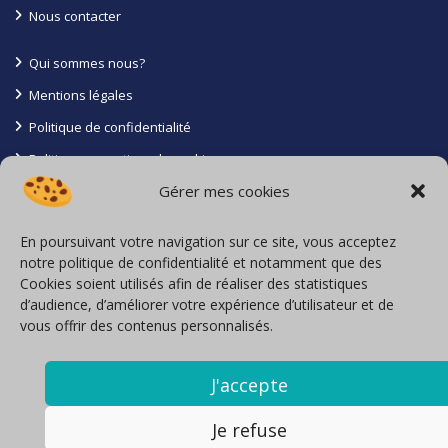
Nous contacter
Qui sommes nous?
Mentions légales
Politique de confidentialité
Politique en matiere de cookies
Gérer mes cookies
Conditions générales
Contact
En poursuivant votre navigation sur ce site, vous acceptez
notre politique de confidentialité et notamment que des
La Roche Batiot 85110 Saint Prouant
Cookies soient utilisés afin de réaliser des statistiques
d’audience, d’améliorer votre expérience d’utilisateur et de
06 71 16 27 05
vous offrir des contenus personnalisés.
Inscription à l’Orias sous le N° 23004349
locavoyages@loca-voyages.com
J'accepte
Nous contacter
Je refuse