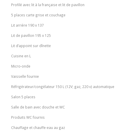
Profilé avec lit à la française et lit de pavillon
5 places carte grise et couchage
Lit arrière 190 x 137
Lit de pavillon 195 x 125
Lit d’appoint sur dînette
Cuisine en L
Micro-onde
Vaisselle fournie
Réfrigérateur/congélateur 150 L (12V; gaz, 220 v) automatique
Salon 5 places
Salle de bain avec douche et WC
Produits WC fournis
Chauffage et chauffe-eau au gaz