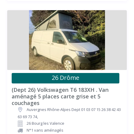
26 Drôme
(Dept 26) Volkswagen T6 183XH . Van
aménagé 5 places carte grise et 5
couchages
Auvergnes Rhône-Alpes Dept 01 03 07 15 26 38 42 43
63 69 73 74
,
26 Bourg les Valence
N°1 vans aménagés