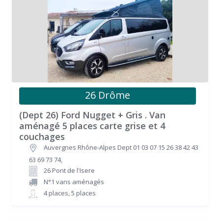
26 Drôme
(Dept 26) Ford Nugget + Gris . Van
aménagé 5 places carte grise et 4
couchages
Auvergnes Rhône-Alpes Dept 01 03 07 15 26 38 42 43
63 69 73 74
,
26 Pont de l'Isere
N°1 vans aménagés
4 places
,
5 places