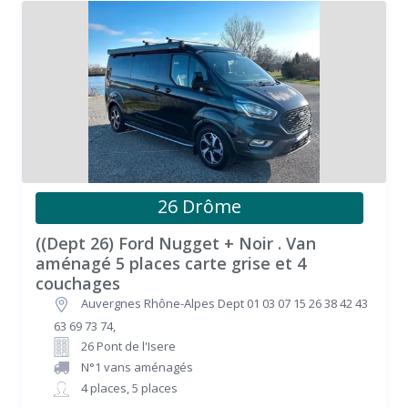
26 Drôme
((Dept 26) Ford Nugget + Noir . Van
aménagé 5 places carte grise et 4
couchages
Auvergnes Rhône-Alpes Dept 01 03 07 15 26 38 42 43
63 69 73 74
,
26 Pont de l'Isere
N°1 vans aménagés
4 places
,
5 places