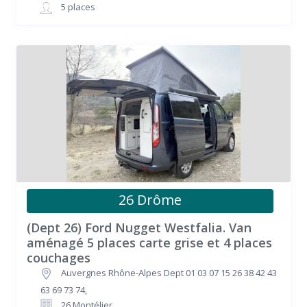
5 places
26 Drôme
(Dept 26) Ford Nugget Westfalia. Van
aménagé 5 places carte grise et 4 places
couchages
Auvergnes Rhône-Alpes Dept 01 03 07 15 26 38 42 43
63 69 73 74
,
26 Montélier