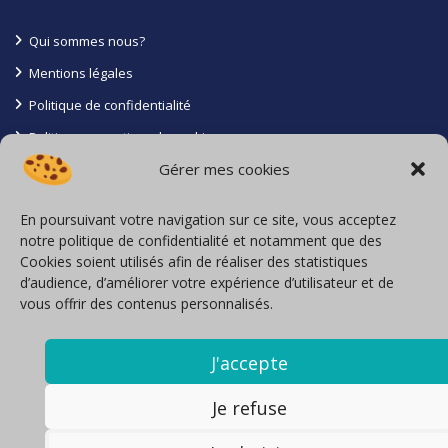
Qui sommes nous?
Mentions légales
Politique de confidentialité
Politique en matiere de cookies
Gérer mes cookies
Conditions générales
Contact
En poursuivant votre navigation sur ce site, vous acceptez
notre politique de confidentialité et notamment que des
La Roche Batiot 85110 Saint Prouant
Cookies soient utilisés afin de réaliser des statistiques
d’audience, d’améliorer votre expérience d’utilisateur et de
06 71 16 27 05
vous offrir des contenus personnalisés.
Inscription à l’Orias sous le N° 23004349
locavoyages@loca-voyages.com
J'accepte
Nous contacter
Je refuse