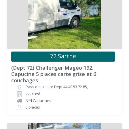
72 Sarthe
(Dept 72) Challenger Magéo 192.
Capucine 5 places carte grise et 6
couchages
Pays de la Loire Dept 44 49 53 72 85
,
72 Jauzé
N°4 Capucines
5 places