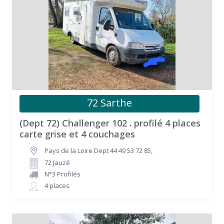
72 Sarthe
(Dept 72) Challenger 102 . profilé 4 places
carte grise et 4 couchages
Pays de la Loire Dept 44 49 53 72 85
,
72 Jauzé
N°3 Profilés
4 places