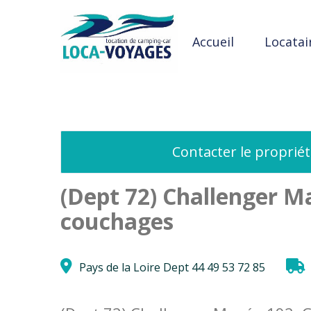
Accueil
Locatai
Contacter le propriét
(Dept 72) Challenger Ma
couchages
Pays de la Loire Dept 44 49 53 72 85