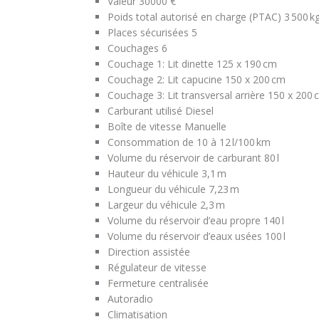
Valeur 30000 €
Poids total autorisé en charge (PTAC)
3 500 k
Places sécurisées
5
Couchages
6
Couchage 1:
Lit dinette
125 x 190 cm
Couchage 2:
Lit capucine
150 x 200 cm
Couchage 3:
Lit transversal arrière
150 x 200 
Carburant utilisé
Diesel
Boîte de vitesse
Manuelle
Consommation
de 10 à 12 l/100 km
Volume du réservoir de carburant
80 l
Hauteur du véhicule
3,1 m
Longueur du véhicule
7,23 m
Largeur du véhicule
2,3 m
Volume du réservoir d’eau propre
140 l
Volume du réservoir d’eaux usées
100 l
Direction assistée
Régulateur de vitesse
Fermeture centralisée
Autoradio
Climatisation