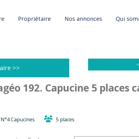
re
Propriétaire
Nos annonces
Qui som
<
aire >>
géo 192. Capucine 5 places ca
N°4 Capucines
5 places