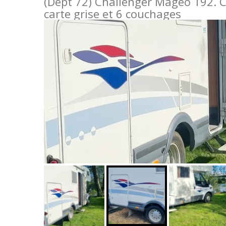
(Dept 72) Challenger Magéo 192. C
carte grise et 6 couchages