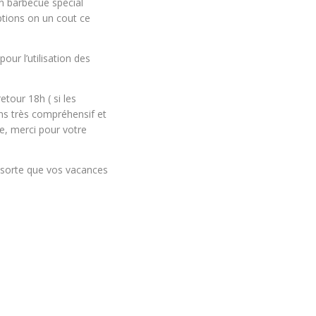
un barbecue spécial
ptions on un cout ce
ur l’utilisation des
etour 18h ( si les
ns très compréhensif et
e, merci pour votre
 sorte que vos vacances