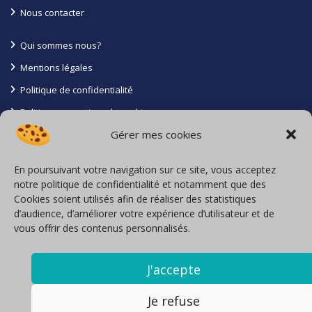
Nous contacter
Qui sommes nous?
Mentions légales
Politique de confidentialité
Politique en matiere de cookies
Gérer mes cookies
Conditions générales
Contact
En poursuivant votre navigation sur ce site, vous acceptez
notre politique de confidentialité et notamment que des
La Roche Batiot 85110 Saint Prouant
Cookies soient utilisés afin de réaliser des statistiques
d’audience, d’améliorer votre expérience d’utilisateur et de
06 71 16 27 05
vous offrir des contenus personnalisés.
Inscription à l’Orias sous le N° 23004349
locavoyages@loca-voyages.com
J'accepte
Nous contacter
Je refuse