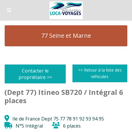
77 Seine et Marne
<< Retour à la liste des
Contacter le
véhicules
propriétaire >>
(Dept 77) Itineo SB720 / Intégral 6
places
Ile de France Dept 75 77 78 91 92 93 94 95
N°5 Intégral
6 places