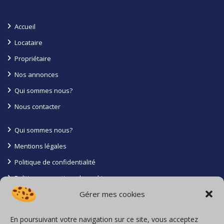
Accueil
Locataire
Propriétaire
Nos annonces
Qui sommes nous?
Nous contacter
Qui sommes nous?
Mentions légales
Politique de confidentialité
Politique en matiere de cookies
Gérer mes cookies
Conditions générales
Contact
En poursuivant votre navigation sur ce site, vous acceptez